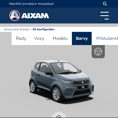
Panel pro správu cookies
Největší prodejce mopedaut
Domovská stránka
>
3D konfigurátor
3D konfigurátor
Řady
Vozy
Modelu
Barvy
Příslušens