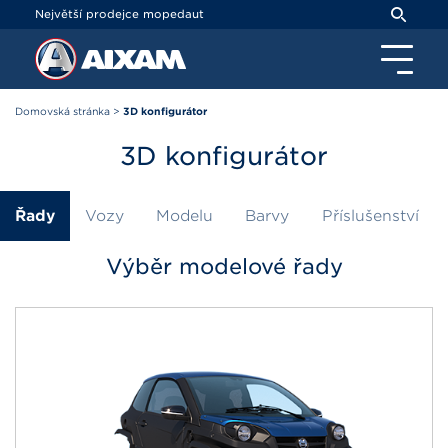
Panel pro správu cookies
Největší prodejce mopedaut
Domovská stránka
>
3D konfigurátor
3D konfigurátor
Řady
Vozy
Modelu
Barvy
Příslušenství
Výběr modelové řady