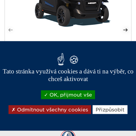
Řada
MEGA
Elektrické
Tato stránka využívá cookies a dává ti na výběr, co
chceš aktivovat
Terénní styl
Elektromotor Valeo
OK, přijmout vše
Dojezd až 75 km
2,5 hodiny do plného nabití
Odmítnout všechny cookies
Přizpůsobit
K dispozici 3 barvy