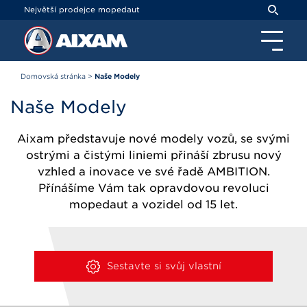
Panel pro správu cookies
Největší prodejce mopedaut
Domovská stránka
>
Naše Modely
Naše Modely
Aixam představuje nové modely vozů,
se svými
ostrými a čistými
liniemi přináší
zbrusu
nový
vzhled
a inovace ve své řadě
AMBITION.
Přínášíme Vám tak opravdovou revoluci
mopedaut a
vozidel od 15 let.
Sestavte si svůj vlastní