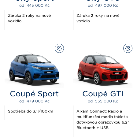
od  
445 000 
Kč
od  
497 000 
Kč
Záruka 2 roky na nové
Záruka 2 roky na nové
vozidlo
vozidlo
PŘIZPŮSOBIT
PŘI
Coupé Sport
Coupé GTI
od  
479 000 
Kč
od  
535 000 
Kč
Spotřeba do 3,1l/100km
Aixam Connect: Rádio a
multifunkční media tablet s
dotykovou obrazovkou 6,2"
Bluetooth + USB