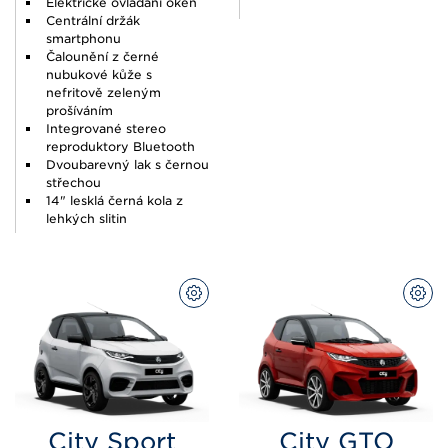
Elektrické ovládání oken
Centrální držák
smartphonu
Čalounění z černé
nubukové kůže s
nefritově zeleným
prošíváním
Integrované stereo
reproduktory Bluetooth
Dvoubarevný lak s černou
střechou
14" lesklá černá kola z
lehkých slitin
PŘIZPŮSOBIT
PŘI
City Sport
City GTO