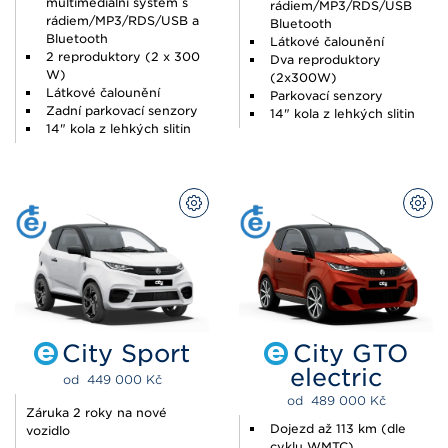
multimediální systém s
rádiem/MP3/RDS/USB
rádiem/MP3/RDS/USB a
Bluetooth
Bluetooth
Látkové čalounění
2 reproduktory (2 x 300
Dva reproduktory
W)
(2x300W)
Látkové čalounění
Parkovací senzory
Zadní parkovací senzory
14" kola z lehkých slitin
14" kola z lehkých slitin
PŘIZPŮSOBIT
PŘI
City Sport
City GTO
electric
od  
449 000 
Kč
od  
489 000 
Kč
Záruka 2 roky na nové
Dojezd až 113 km (dle
vozidlo
cyklu WMTC)