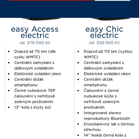
easy Access
easy Chic
electric
electric
od  
279 000 
Kč
od  
339 000 
Kč
Dojezd až 75 km (dle
Dojezd až 113 km (cyklus
cyklu WMTC)
WMTC)
Centrální zamykání s
Centrální zamykání s
dálkovým ovládáním
dálkovým ovládáním
Elektrické ovládání oken
Elektrické ovládání oken
Centrální držák
Centrální držák
smartphonu
smartphonu
Černé nubukové TEP
Čalounění z černé
čalounění s nefritově
nubukové kůže s
zeleným prošíváním
nefritově zeleným
13" kola s kryty kol
prošíváním
Integrované stereo
reproduktory Bluetooth
Dvoubarevný lak s černou
střechou
14" lesklá černá kola z