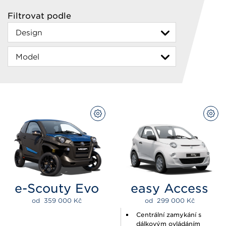
Filtrovat podle
PŘIZPŮSOBIT
PŘI
e-Scouty Evo
easy Access
od  
359 000 
Kč
od  
299 000 
Kč
Centrální zamykání s
dálkovým ovládáním