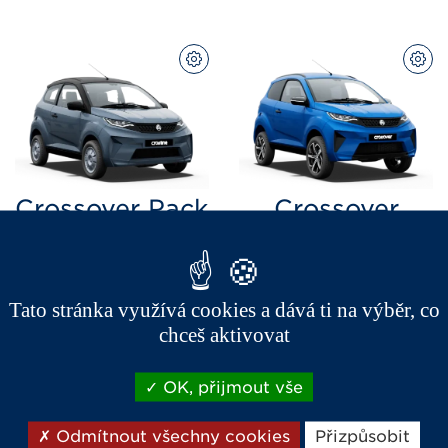
PŘIZPŮSOBIT
PŘI
Crossover Pack
Crossover
Premium
od  
435 000 
Kč
od  
515 000 
Kč
Spotřeba do 3,1l/100km
Zavazadlový prostor 1100
litrů
Tato stránka využívá cookies a dává ti na výběr, co
chceš aktivovat
OK, přijmout vše
PŘIZPŮSOBIT
PŘI
Odmítnout všechny cookies
Přizpůsobit