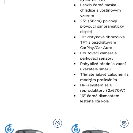
Lesklá černá maska ​​
chladiče s voštinovým
vzorem
23" (58cm) palcový
plovoucí panoramatický
displej
10" dotyková obrazovka
TFT s bezdrátovým
CarPlay/Car Auto
Coutovací kamera a
parkovací senzory
Pohyblivé přední a zadní
ukazatele směru
Třímateriálové čalounění s
modrým prošíváním
Hi-Fi systém se 6
reproduktory (2x670W)
16" černá diamantem
leštěná litá kola
PŘIZPŮSOBIT
PŘI