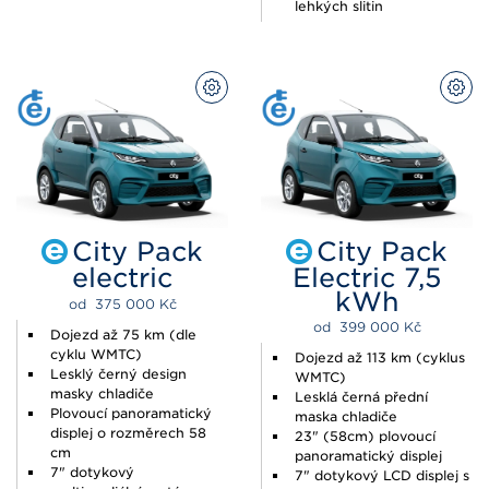
lehkých slitin
PŘIZPŮSOBIT
PŘI
City Pack
City Pack
electric
Electric 7,5
kWh
od  
375 000 
Kč
od  
399 000 
Kč
Dojezd až 75 km (dle
cyklu WMTC)
Dojezd až 113 km (cyklus
Lesklý černý design
WMTC)
masky chladiče
Lesklá černá přední
Plovoucí panoramatický
maska ​​chladiče
displej o rozměrech 58
23" (58cm) plovoucí
cm
panoramatický displej
7" dotykový
7" dotykový LCD displej s