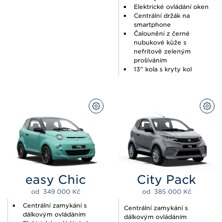
Elektrické ovládání oken
Centrální držák na
smartphone
Čalounění z černé
nubukové kůže s
nefritově zeleným
prošíváním
13" kola s kryty kol
PŘIZPŮSOBIT
PŘI
easy Chic
City Pack
od  
349 000 
Kč
od  
385 000 
Kč
Centrální zamykání s
Centrální zamykání s
dálkovým ovládáním
dálkovým ovládáním