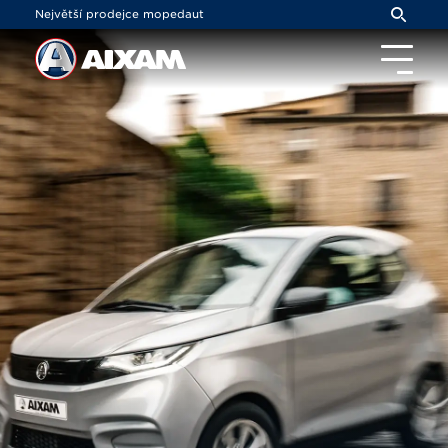
Panel pro správu cookies
Největší prodejce mopedaut