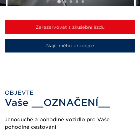
Zarezervovat s zkušební jízdu
Najít mého prodejce
OBJEVTE
Vaše __OZNAČENÍ__
Jenoduché a pohodlné vozidlo pro Vaše
pohodlné cestování