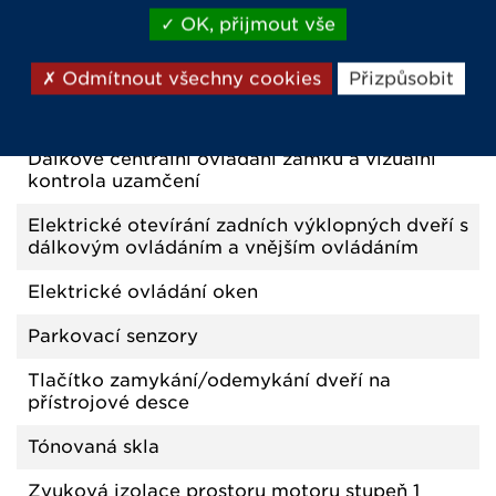
KOMFORT A ÚPRAVA
OK, přijmout vše
Odmítnout všechny cookies
Přizpůsobit
Černá lesklá mřížka
Dálkové centrální ovládání zámků a vizuální
kontrola uzamčení
Elektrické otevírání zadních výklopných dveří s
dálkovým ovládáním a vnějším ovládáním
Elektrické ovládání oken
Parkovací senzory
Tlačítko zamykání/odemykání dveří na
přístrojové desce
Tónovaná skla
Zvuková izolace prostoru motoru stupeň 1