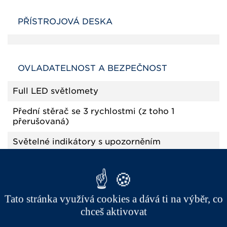
PŘÍSTROJOVÁ DESKA
OVLADATELNOST A BEZPEČNOST
Full LED světlomety
Přední stěrač se 3 rychlostmi (z toho 1
přerušovaná)
Světelné indikátory s upozorněním
Třírychlostní ventilátor topení a větrání
Vyhřívání zadního okna s časováním
Tato stránka využívá cookies a dává ti na výběr, co
Vyztužené nárazníky vpředu i v vzadu
chceš aktivovat