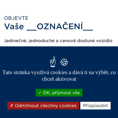
OBJEVTE
Vaše __OZNAČENÍ__
Jedinečné, jednoduché a cenově dostuné vozidlo
OVLADATELNOST A BEZPEČNOST
Tato stránka využívá cookies a dává ti na výběr, co
chceš aktivovat
Full LED zadní světla
Ostřikovač s automatickým stíráním
OK, přijmout vše
Třetí brzdové LED světlo
Odmítnout všechny cookies
Přizpůsobit
Třírychlostní ventilátor topení a větrání