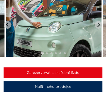
Zarezervovat s zkušební jízdu
Najít mého prodejce