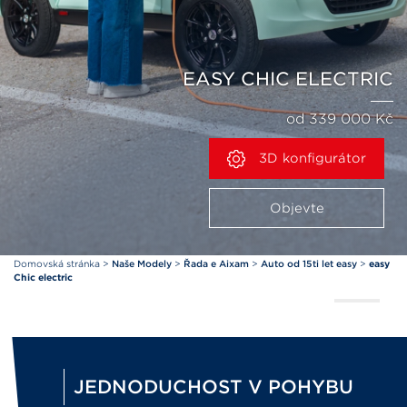
EASY CHIC ELECTRIC
od 339 000 Kč
3D konfigurátor
Objevte
Domovská stránka
>
Naše Modely
>
Řada e Aixam
>
Auto od 15ti let easy
>
easy
Chic electric
JEDNODUCHOST V POHYBU