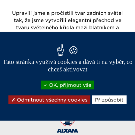
Upravili jsme a pročistili tvar zadních světel
tak, že jsme vytvořili elegantní přechod ve
tvaru světelného křídla mezi blatníkem a
kufrem vozu.
Zůžené linie si říkají o větší pozornost a
zlepšují viditelnost vozu při jízdě a
manévrování.
Tato stránka využívá cookies a dává ti na výběr, co
chceš aktivovat
20/09/2016
OK, přijmout vše
Odmítnout všechny cookies
Přizpůsobit