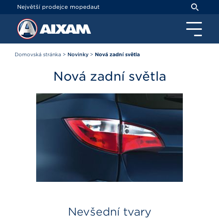
Panel pro správu cookies
Největší prodejce mopedaut
Domovská stránka
>
Novinky
>
Nová zadní světla
Nová zadní světla
Nevšední tvary