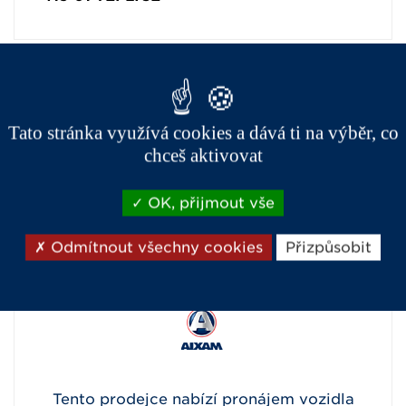
OTEVÍRACÍ HODINY
Tato stránka využívá cookies a dává ti na výběr, co
Po - Pá 8:30 - 12:00 13:00 - 17:00 So 9:00 -
chceš aktivovat
12:00
OK, přijmout vše
Odmítnout všechny cookies
Přizpůsobit
PRODUKTY A SLUŽBY
Tento prodejce nabízí pronájem vozidla