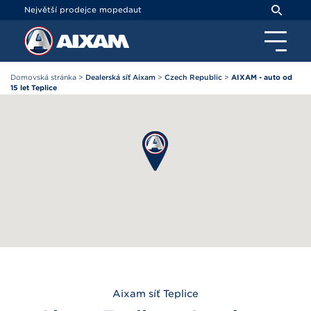
Panel pro správu cookies
Největší prodejce mopedaut
Domovská stránka
>
Dealerská síť Aixam
>
Czech Republic
>
AIXAM - auto od
15 let Teplice
Aixam
síť Teplice