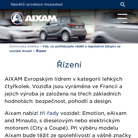
Panel pro správu cookies
Největší prodejce mopedaut
Domovská stránka
>
Vše, co potřebujete vědět o legislativě týkající se
vozidel Aixam
>
Řízení
Řízení
AIXAM Evropským lídrem v kategorii lehkých
čtyřkolek. Vozidla jsou vyráměna ve
Francii a
jejich výroba je založena na třech základních
hodnotách: bezpečnost, pohodlí a design.
Aixam nabízí
tři řady
vozidel: Emotion, eAixam
and Minauto, s dieselovým nebo elektrickým
motorem (City a Coupé). Při výběru modelu
Aixam bude těžit ze spolehlivosti a vášně značky