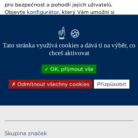
pro bezpečnost a pohodlí jejích uživatelů.
Objevte
konfigurátor
, který Vám umožní si
sestavit a vizualizovat Vaše budoucí vozidlo. K
dispozici je různá řada vybavení pro vytvoření
vozidla, které bude vyhovovat Vašim
požadavkům.
Tato stránka využívá cookies a dává ti na výběr, co
chceš aktivovat
OK, přijmout vše
Odmítnout všechny cookies
Přizpůsobit
Skupina značek