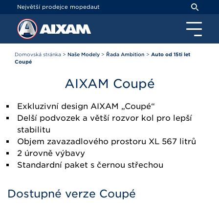
Panel pro správu cookies
Největší prodejce mopedaut
Domovská stránka
>
Naše Modely
>
Řada Ambition
>
Auto od 15ti let
Coupé
AIXAM
Coupé
Exkluzivní design AIXAM „Coupé“
Delší podvozek a větší rozvor kol pro lepší
stabilitu
Objem zavazadlového prostoru XL 567 litrů
2 úrovně výbavy
Standardní paket s černou střechou
Dostupné verze Coupé