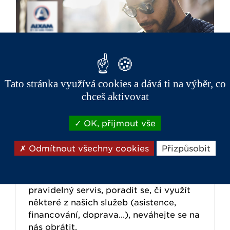
Tato stránka využívá cookies a dává ti na výběr, co
chceš aktivovat
OK, přijmout vše
Odmítnout všechny cookies
Přizpůsobit
Aixam má napříč ČR více než 20
prodejních míst a servisů.
Pokud potřebujete opravit vůz, udělat
pravidelný servis, poradit se, či využít
některé z našich služeb (asistence,
financování, doprava...), neváhejte se na
nás obrátit.