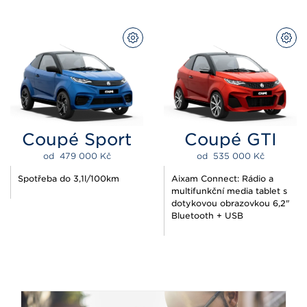
PŘIZPŮSOBIT
PŘI
Coupé Sport
Coupé GTI
od  
479 000 
Kč
od  
535 000 
Kč
Spotřeba do 3,1l/100km
Aixam Connect: Rádio a
multifunkční media tablet s
dotykovou obrazovkou 6,2"
Bluetooth + USB