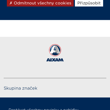
Odmítnout všechny cookies
Přizpůsobit
životnost převodovky, snížení spotřeby paliva a
zamezení znečištění předního a zadního
variátoru.
Skupina značek