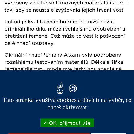
vyráběny z nejlepších možných materiálů na trhu
tak, aby se neustále zvýšovala jejich trvanlivost.
Pokud je kvalita hnacího řemenu nižší než u
originálního dílu, může rychlejšímu opotřebení a
přetržení řemene. Což může to vést k poškození
celé hnací soustavy.
Oiginální hnací řemeny Aixam byly podrobeny
rozsáhlému testováním materiálů. Délka a šířka
řemene dle typu modelové řady jsou speciálně
navrženy pro zvýšení trvanlivosti. Slabá přední
hrana řemene v kombinaci s malou řemenicí
zajišťuje velmi dobrou pružnost a vysokou
odolnost vůči teplotám.
Tato stránka využívá cookies a dává ti na výběr, co
chceš aktivovat
Materiálové složky originálních hnacích řemenů
Aixam byly vyvinuty s cílem dosáhnout vysoké
OK, přijmout vše
odolnosti proti oděru a optimální životnosti.
Originální hnací řemen proto umožňuje zlepšenou