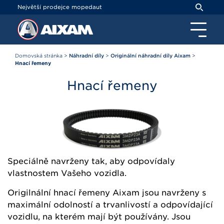
Panel pro správu cookies
Největší prodejce mopedaut
Domovská stránka
>
Náhradní díly
>
Originální náhradní díly Aixam
>
Hnací řemeny
Hnací řemeny
Speciálně navrženy tak, aby odpovídaly
vlastnostem Vašeho vozidla.
Origilnální hnací řemeny Aixam jsou navrženy s
maximální odolností a trvanlivostí a odpovídající
vozidlu, na kterém mají být používány. Jsou