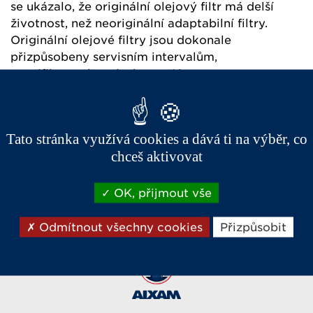
se ukázalo, že originální olejový filtr má delší
životnost, než neoriginální adaptabilní filtry.
Originální olejové filtry jsou dokonale
přizpůsobeny servisním intervalům,
specifikovaným výrobcem Aixam.
Cenový rozdíl mezi originálním a neoriginálním
adaptabilním olejovým filtrem je jen pár eur.
Naproti tomu, faktura za nový motor v případě
Tato stránka využívá cookies a dává ti na výběr, co
rozbití v důsledku špatného mazání dosahuje
chceš aktivovat
několika tisíc eur.
OK, přijmout vše
Odmítnout všechny cookies
Přizpůsobit