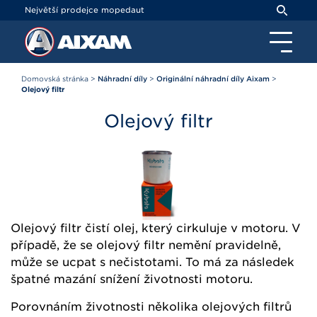
Panel pro správu cookies
Největší prodejce mopedaut
Domovská stránka
>
Náhradní díly
>
Originální náhradní díly Aixam
>
Olejový filtr
Olejový filtr
Olejový filtr čistí olej, který cirkuluje v motoru. V
případě, že se olejový filtr nemění pravidelně,
může se ucpat s nečistotami. To má za následek
špatné mazání snížení životnosti motoru.
Porovnáním životnosti několika olejových filtrů